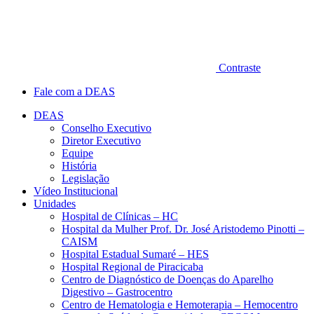
Contraste
Fale com a DEAS
DEAS
Conselho Executivo
Diretor Executivo
Equipe
História
Legislação
Vídeo Institucional
Unidades
Hospital de Clínicas – HC
Hospital da Mulher Prof. Dr. José Aristodemo Pinotti –
CAISM
Hospital Estadual Sumaré – HES
Hospital Regional de Piracicaba
Centro de Diagnóstico de Doenças do Aparelho
Digestivo – Gastrocentro
Centro de Hematologia e Hemoterapia – Hemocentro