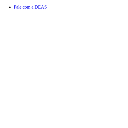
Conteúdo principal
Menu principal
Rodapé
Fale com a DEAS
Aumentar fonte
Diminuir fonte