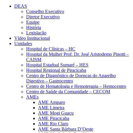
DEAS
Conselho Executivo
Diretor Executivo
Equipe
História
Legislação
Vídeo Institucional
Unidades
Hospital de Clínicas – HC
Hospital da Mulher Prof. Dr. José Aristodemo Pinotti –
CAISM
Hospital Estadual Sumaré – HES
Hospital Regional de Piracicaba
Centro de Diagnóstico de Doenças do Aparelho
Digestivo – Gastrocentro
Centro de Hematologia e Hemoterapia – Hemocentro
Centro de Saúde da Comunidade – CECOM
AMEs
AME Amparo
AME Limeira
AME Mogi Guaçu
AME Piracicaba
AME Rio Claro
AME Santa Bárbara D’Oeste