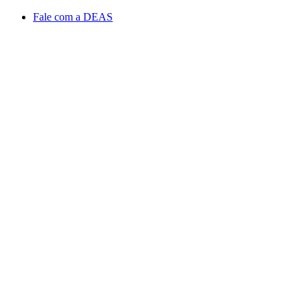
Conteúdo principal
Menu principal
Rodapé
Fale com a DEAS
Aumentar fonte
Diminuir fonte