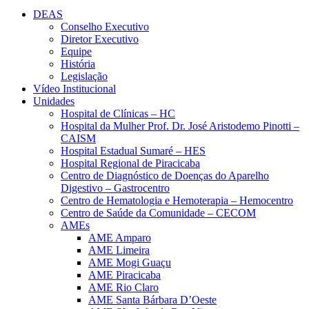
DEAS
Conselho Executivo
Diretor Executivo
Equipe
História
Legislação
Vídeo Institucional
Unidades
Hospital de Clínicas – HC
Hospital da Mulher Prof. Dr. José Aristodemo Pinotti –
CAISM
Hospital Estadual Sumaré – HES
Hospital Regional de Piracicaba
Centro de Diagnóstico de Doenças do Aparelho
Digestivo – Gastrocentro
Centro de Hematologia e Hemoterapia – Hemocentro
Centro de Saúde da Comunidade – CECOM
AMEs
AME Amparo
AME Limeira
AME Mogi Guaçu
AME Piracicaba
AME Rio Claro
AME Santa Bárbara D’Oeste