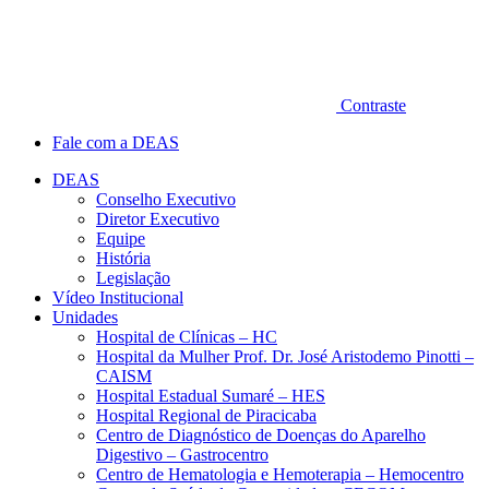
Contraste
Fale com a DEAS
DEAS
Conselho Executivo
Diretor Executivo
Equipe
História
Legislação
Vídeo Institucional
Unidades
Hospital de Clínicas – HC
Hospital da Mulher Prof. Dr. José Aristodemo Pinotti –
CAISM
Hospital Estadual Sumaré – HES
Hospital Regional de Piracicaba
Centro de Diagnóstico de Doenças do Aparelho
Digestivo – Gastrocentro
Centro de Hematologia e Hemoterapia – Hemocentro