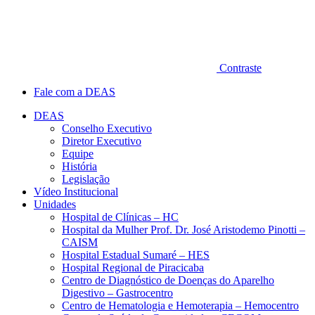
Contraste
Fale com a DEAS
DEAS
Conselho Executivo
Diretor Executivo
Equipe
História
Legislação
Vídeo Institucional
Unidades
Hospital de Clínicas – HC
Hospital da Mulher Prof. Dr. José Aristodemo Pinotti –
CAISM
Hospital Estadual Sumaré – HES
Hospital Regional de Piracicaba
Centro de Diagnóstico de Doenças do Aparelho
Digestivo – Gastrocentro
Centro de Hematologia e Hemoterapia – Hemocentro