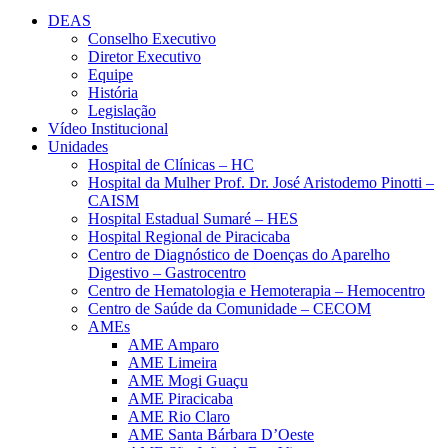
DEAS
Conselho Executivo
Diretor Executivo
Equipe
História
Legislação
Vídeo Institucional
Unidades
Hospital de Clínicas – HC
Hospital da Mulher Prof. Dr. José Aristodemo Pinotti –
CAISM
Hospital Estadual Sumaré – HES
Hospital Regional de Piracicaba
Centro de Diagnóstico de Doenças do Aparelho
Digestivo – Gastrocentro
Centro de Hematologia e Hemoterapia – Hemocentro
Centro de Saúde da Comunidade – CECOM
AMEs
AME Amparo
AME Limeira
AME Mogi Guaçu
AME Piracicaba
AME Rio Claro
AME Santa Bárbara D’Oeste