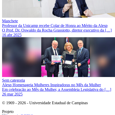
Manchete
Professor da Unicamp recebe Colar de Honra ao Mérito da Alesp
O Prof. Dr. Oswaldo da Rocha Grassiotto, diretor executivo da […]
16 abr 2025
Sem categoria
Alesp Homenageia Mulheres Inspiradoras no Mês da Mulher
Em celebração ao Mês da Mulher, a Assembleia Legislativa do […]
26 mar 2025
© 1969 - 2026 - Universidade Estadual de Campinas
Projeto