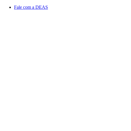
Conteúdo principal
Menu principal
Rodapé
Fale com a DEAS
Aumentar fonte
Diminuir fonte