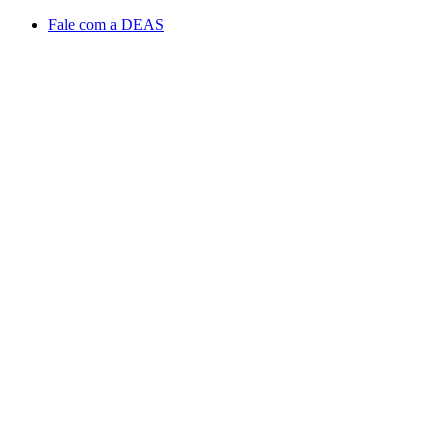
Conteúdo principal
Menu principal
Rodapé
Fale com a DEAS
Aumentar fonte
Diminuir fonte