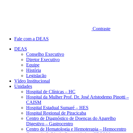
Contraste
Fale com a DEAS
DEAS
Conselho Executivo
Diretor Executivo
Equipe
História
Legislação
Vídeo Institucional
Unidades
Hospital de Clínicas – HC
Hospital da Mulher Prof. Dr. José Aristodemo Pinotti –
CAISM
Hospital Estadual Sumaré – HES
Hospital Regional de Piracicaba
Centro de Diagnóstico de Doenças do Aparelho
Digestivo – Gastrocentro
Centro de Hematologia e Hemoterapia – Hemocentro