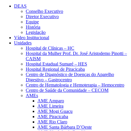
DEAS
Conselho Executivo
Diretor Executivo
Equipe
História
Legislação
Vídeo Institucional
Unidades
Hospital de Clínicas – HC
Hospital da Mulher Prof. Dr. José Aristodemo Pinotti –
CAISM
Hospital Estadual Sumaré – HES
Hospital Regional de Piracicaba
Centro de Diagnóstico de Doenças do Aparelho
Digestivo – Gastrocentro
Centro de Hematologia e Hemoterapia – Hemocentro
Centro de Saúde da Comunidade – CECOM
AMEs
AME Amparo
AME Limeira
AME Mogi Guaçu
AME Piracicaba
AME Rio Claro
AME Santa Bárbara D’Oeste