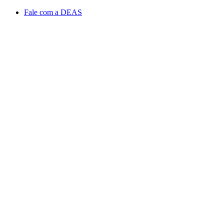
Conteúdo principal
Menu principal
Rodapé
Fale com a DEAS
Aumentar fonte
Diminuir fonte