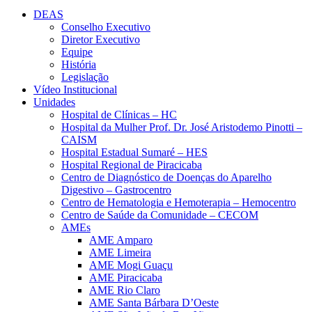
DEAS
Conselho Executivo
Diretor Executivo
Equipe
História
Legislação
Vídeo Institucional
Unidades
Hospital de Clínicas – HC
Hospital da Mulher Prof. Dr. José Aristodemo Pinotti –
CAISM
Hospital Estadual Sumaré – HES
Hospital Regional de Piracicaba
Centro de Diagnóstico de Doenças do Aparelho
Digestivo – Gastrocentro
Centro de Hematologia e Hemoterapia – Hemocentro
Centro de Saúde da Comunidade – CECOM
AMEs
AME Amparo
AME Limeira
AME Mogi Guaçu
AME Piracicaba
AME Rio Claro
AME Santa Bárbara D’Oeste