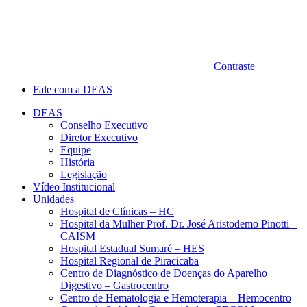
Contraste
Fale com a DEAS
DEAS
Conselho Executivo
Diretor Executivo
Equipe
História
Legislação
Vídeo Institucional
Unidades
Hospital de Clínicas – HC
Hospital da Mulher Prof. Dr. José Aristodemo Pinotti –
CAISM
Hospital Estadual Sumaré – HES
Hospital Regional de Piracicaba
Centro de Diagnóstico de Doenças do Aparelho
Digestivo – Gastrocentro
Centro de Hematologia e Hemoterapia – Hemocentro