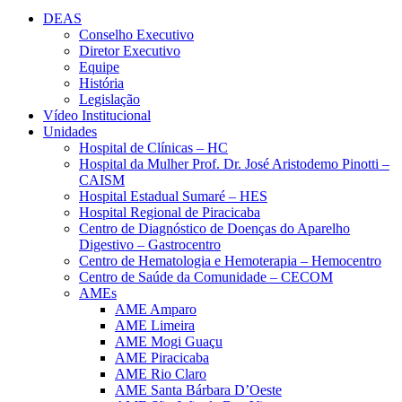
DEAS
Conselho Executivo
Diretor Executivo
Equipe
História
Legislação
Vídeo Institucional
Unidades
Hospital de Clínicas – HC
Hospital da Mulher Prof. Dr. José Aristodemo Pinotti –
CAISM
Hospital Estadual Sumaré – HES
Hospital Regional de Piracicaba
Centro de Diagnóstico de Doenças do Aparelho
Digestivo – Gastrocentro
Centro de Hematologia e Hemoterapia – Hemocentro
Centro de Saúde da Comunidade – CECOM
AMEs
AME Amparo
AME Limeira
AME Mogi Guaçu
AME Piracicaba
AME Rio Claro
AME Santa Bárbara D’Oeste