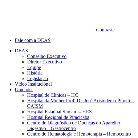
Contraste
Fale com a DEAS
DEAS
Conselho Executivo
Diretor Executivo
Equipe
História
Legislação
Vídeo Institucional
Unidades
Hospital de Clínicas – HC
Hospital da Mulher Prof. Dr. José Aristodemo Pinotti –
CAISM
Hospital Estadual Sumaré – HES
Hospital Regional de Piracicaba
Centro de Diagnóstico de Doenças do Aparelho
Digestivo – Gastrocentro
Centro de Hematologia e Hemoterapia – Hemocentro