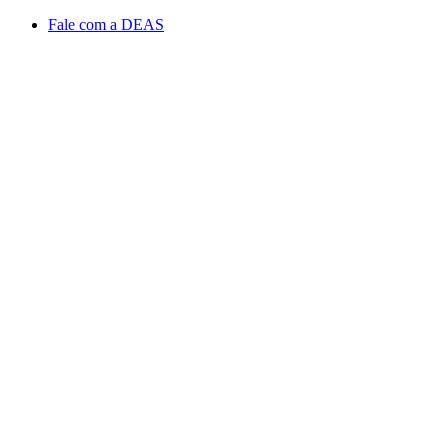
Conteúdo principal
Menu principal
Rodapé
Fale com a DEAS
Aumentar fonte
Diminuir fonte