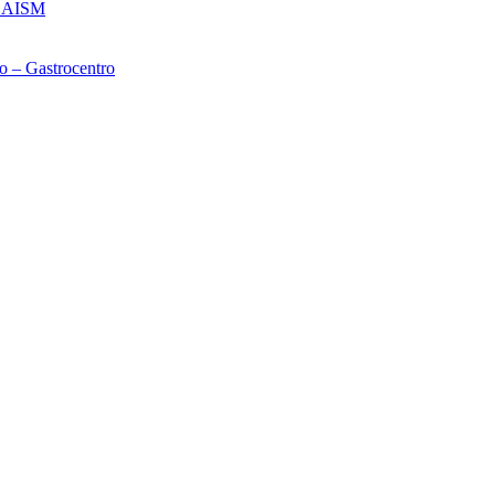
– CAISM
o – Gastrocentro