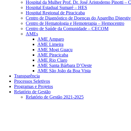
Hospital da Mulher Prof. Dr. José Aristodemo Pinotti 
Hospital Estadual Sumaré – HES
Hospital Regional de Piracicaba
Centro de Diagnóstico de Doenças do Aparelho Digestiv
Centro de Hematologia e Hemoterapia – Hemocentro
Centro de Saúde da Comunidade – CECOM
AMEs
AME Amparo
AME Limeira
AME Mogi Guaçu
AME Piracicaba
AME Rio Claro
AME Santa Bárbara D’Oeste
AME São João da Boa Vista
Transparência
Processos Seletivos
Programas e Projetos
Relatório de Gestão
Relatório de Gestão 2021-2025
Menu