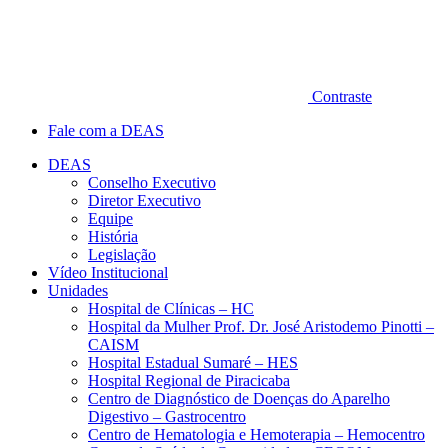
Contraste
Fale com a DEAS
DEAS
Conselho Executivo
Diretor Executivo
Equipe
História
Legislação
Vídeo Institucional
Unidades
Hospital de Clínicas – HC
Hospital da Mulher Prof. Dr. José Aristodemo Pinotti –
CAISM
Hospital Estadual Sumaré – HES
Hospital Regional de Piracicaba
Centro de Diagnóstico de Doenças do Aparelho
Digestivo – Gastrocentro
Centro de Hematologia e Hemoterapia – Hemocentro