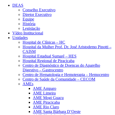
DEAS
Conselho Executivo
Diretor Executivo
Equipe
História
Legislação
Vídeo Institucional
Unidades
Hospital de Clínicas – HC
Hospital da Mulher Prof. Dr. José Aristodemo Pinotti –
CAISM
Hospital Estadual Sumaré – HES
Hospital Regional de Piracicaba
Centro de Diagnóstico de Doenças do Aparelho
Digestivo – Gastrocentro
Centro de Hematologia e Hemoterapia – Hemocentro
Centro de Saúde da Comunidade – CECOM
AMEs
AME Amparo
AME Limeira
AME Mogi Guaçu
AME Piracicaba
AME Rio Claro
AME Santa Bárbara D’Oeste