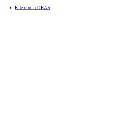
Conteúdo principal
Menu principal
Rodapé
Fale com a DEAS
Aumentar fonte
Diminuir fonte