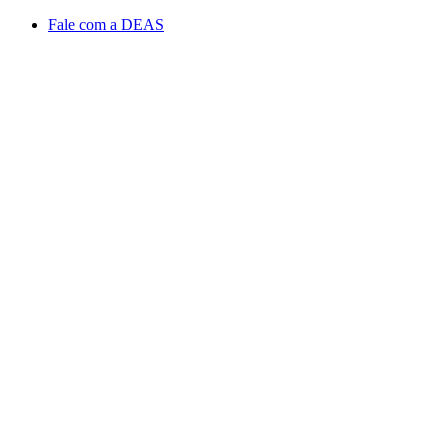
Conteúdo principal
Menu principal
Rodapé
Fale com a DEAS
Aumentar fonte
Diminuir fonte