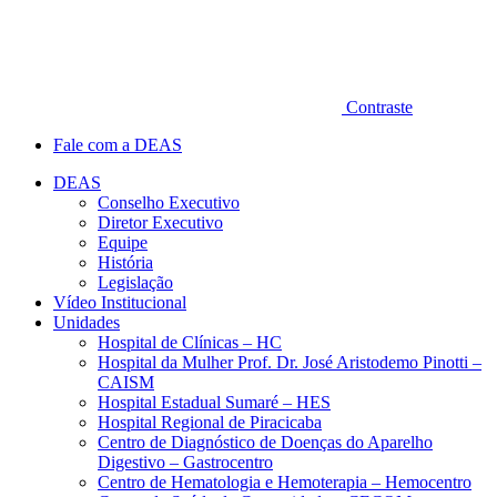
Contraste
Fale com a DEAS
DEAS
Conselho Executivo
Diretor Executivo
Equipe
História
Legislação
Vídeo Institucional
Unidades
Hospital de Clínicas – HC
Hospital da Mulher Prof. Dr. José Aristodemo Pinotti –
CAISM
Hospital Estadual Sumaré – HES
Hospital Regional de Piracicaba
Centro de Diagnóstico de Doenças do Aparelho
Digestivo – Gastrocentro
Centro de Hematologia e Hemoterapia – Hemocentro