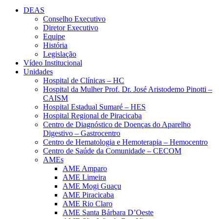
DEAS
Conselho Executivo
Diretor Executivo
Equipe
História
Legislação
Vídeo Institucional
Unidades
Hospital de Clínicas – HC
Hospital da Mulher Prof. Dr. José Aristodemo Pinotti –
CAISM
Hospital Estadual Sumaré – HES
Hospital Regional de Piracicaba
Centro de Diagnóstico de Doenças do Aparelho
Digestivo – Gastrocentro
Centro de Hematologia e Hemoterapia – Hemocentro
Centro de Saúde da Comunidade – CECOM
AMEs
AME Amparo
AME Limeira
AME Mogi Guaçu
AME Piracicaba
AME Rio Claro
AME Santa Bárbara D’Oeste