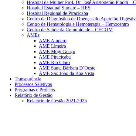
Hospital da Mulher Prof. Dr. José Aristodemo Pinotti 
Hospital Estadual Sumaré – HES
Hospital Regional de Piracicaba
Centro de Diagnóstico de Doenças do Aparelho Digestiv
Centro de Hematologia e Hemoterapia – Hemocentro
Centro de Saúde da Comunidade – CECOM
AMEs
AME Amparo
AME Limeira
AME Mogi Guaçu
AME Piracicaba
AME Rio Claro
AME Santa Bárbara D’Oeste
AME São João da Boa Vista
Transparência
Processos Seletivos
Programas e Projetos
Relatório de Gestão
Relatório de Gestão 2021-2025
Menu