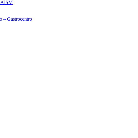
– CAISM
o – Gastrocentro