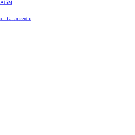
– CAISM
o – Gastrocentro