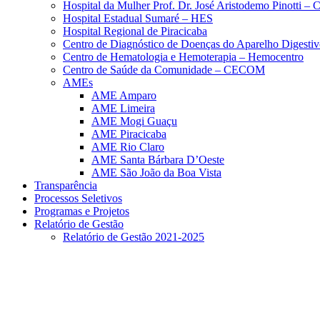
Hospital da Mulher Prof. Dr. José Aristodemo Pinotti 
Hospital Estadual Sumaré – HES
Hospital Regional de Piracicaba
Centro de Diagnóstico de Doenças do Aparelho Digestiv
Centro de Hematologia e Hemoterapia – Hemocentro
Centro de Saúde da Comunidade – CECOM
AMEs
AME Amparo
AME Limeira
AME Mogi Guaçu
AME Piracicaba
AME Rio Claro
AME Santa Bárbara D’Oeste
AME São João da Boa Vista
Transparência
Processos Seletivos
Programas e Projetos
Relatório de Gestão
Relatório de Gestão 2021-2025
Menu